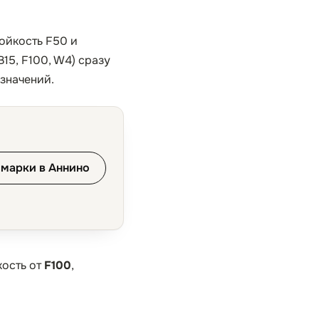
тойкость F50 и
15, F100, W4) сразу
 значений.
 марки в Аннино
кость от
F100
,