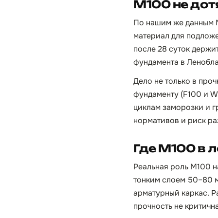
М100 не дот
По нашим же данным 
материал для подложе
после 28 суток держит
фундамента в Ленобл
Дело не только в про
фундаменту (F100 и W
циклам заморозки и г
нормативов и риск р
Где М100 в 
Реальная роль М100 н
тонким слоем 50–80 
арматурный каркас. Р
прочность не критична