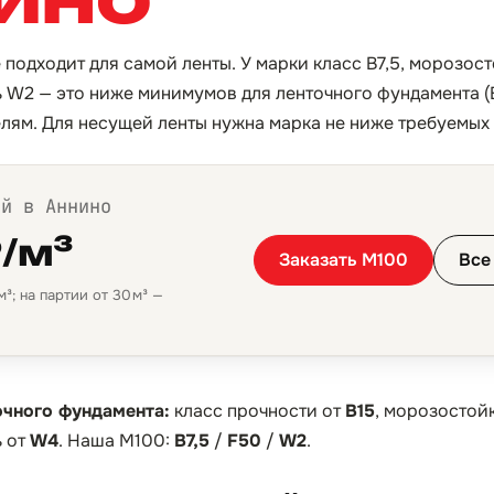
 подходит для самой ленты. У марки класс B7,5, морозос
W2 — это ниже минимумов для ленточного фундамента (B
елям. Для несущей ленты нужна марка не ниже требуемых
ой в Аннино
₽/м³
Заказать М100
Все
³; на партии от 30 м³ —
очного фундамента:
класс прочности от
B15
, морозостой
 от
W4
. Наша М100:
B7,5
/
F50
/
W2
.