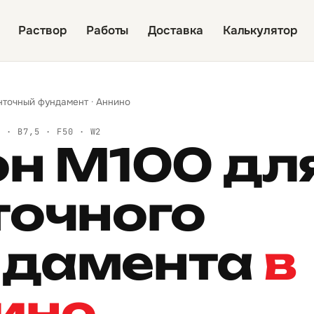
Раствор
Работы
Доставка
Калькулятор
нточный фундамент
·
Аннино
Й · B7,5 · F50 · W2
он М100 дл
точного
дамента
в
ино