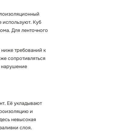
плоизоляционный
е используют. Куб
дома. Для ленточного
 ниже требований к
уже сопротивляться
е нарушение
нт. Её укладывают
дроизоляцию и
Здесь невысокая
заливки слоя.