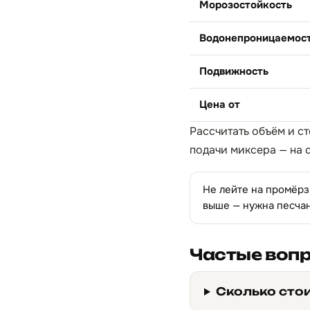
Морозостойкость
Водонепроницаемос
Подвижность
Цена от
Рассчитать объём и с
подачи миксера — на 
Не лейте на промёрзш
выше — нужна песча
Частые воп
Сколько сто