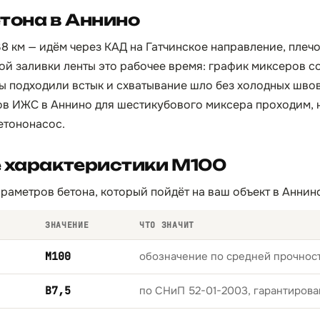
тона в Аннино
8 км — идём через КАД на Гатчинское направление, плечо
ой заливки ленты это рабочее время: график миксеров 
ы подходили встык и схватывание шло без холодных швов
ов ИЖС в Аннино для шестикубового миксера проходим, н
етононасос.
е характеристики М100
раметров бетона, который пойдёт на ваш объект в Аннин
ЗНАЧЕНИЕ
ЧТО ЗНАЧИТ
М100
обозначение по средней прочност
B7,5
по СНиП 52-01-2003, гарантирова