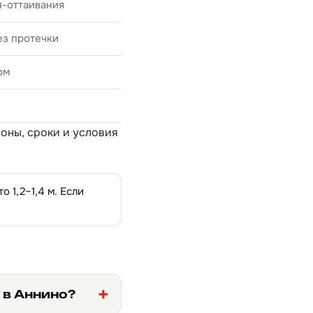
я-оттаивания
ез протечки
ом
Зоны, сроки и условия
 1,2–1,4 м. Если
 в Аннино?