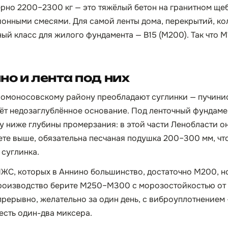
рно 2200–2300 кг — это тяжёлый бетон на гранитном щебн
онными смесями. Для самой ленты дома, перекрытий, ко
ый класс для жилого фундамента — B15 (М200). Так что М
но и лента под них
Ломоносовскому району преобладают суглинки — пучинис
ёт недозаглублённое основание. Под ленточный фундамен
ниже глубины промерзания: в этой части Ленобласти она 
ете выше, обязательна песчаная подушка 200–300 мм, чт
 суглинка.
ИЖС, которых в Аннино большинство, достаточно М200, н
роизводство берите М250–М300 с морозостойкостью от 
прерывно, желательно за один день, с виброуплотнением 
 есть один-два миксера.