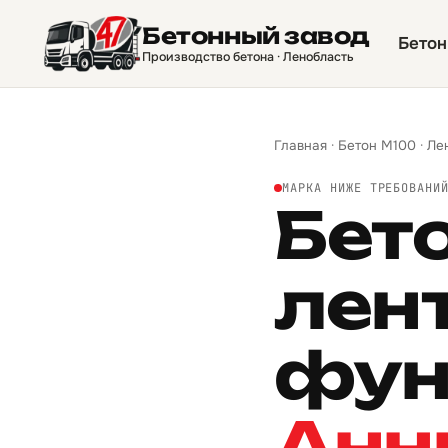
Бетонный завод
Бетон
Производство бетона · Ленобласть
Главная
·
Бетон М100
·
Ле
МАРКА НИЖЕ ТРЕБОВАНИ
Бет
лен
фун
Анн