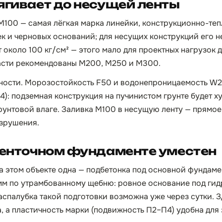
ягивает до несущей ленты
М100 — самая лёгкая марка линейки, конструкционно-те
к и черновых оснований; для несущих конструкций его н
 около 100 кг/см² — этого мало для проектных нагрузок 
асти рекомендованы М200, М250 и М300.
чности. Морозостойкость F50 и водонепроницаемость W2
4): подземная конструкция на пучинистом грунте будет х
рунтовой влаге. Заливка М100 в несущую ленту — прямо
азрушения.
ленточном фундаменте уместен
а этом объекте одна — подбетонка под основной фундаме
мм по утрамбованному щебню: ровное основание под ги
аспалубка такой подготовки возможна уже через сутки. 
, а пластичность марки (подвижность П2–П4) удобна для 