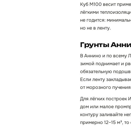
Куб М100 весит приме
лёгкими теплоизоляци
не годится: минимальн
но не в ленту.
Грунты Анни
В Аннино и по всему 
зимой поднимает и рв
обязательную подошву 
Если ленту закладыва
от морозного пучения
Для лёгких построек 
дом или малое промп
контуру заливайте не
примерно 12–15 м³, то