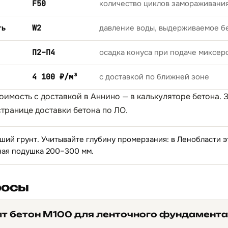
F50
количество циклов замораживани
ть
W2
давление воды, выдерживаемое б
П2–П4
осадка конуса при подаче миксер
4 100 ₽/м³
с доставкой по ближней зоне
тоимость с доставкой в Аннино — в
калькуляторе бетона
. 
странице
доставки бетона по ЛО
.
ий грунт. Учитывайте глубину промерзания: в Ленобласти это
ная подушка 200–300 мм.
росы
ит бетон М100 для ленточного фундамента