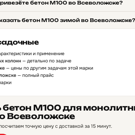
привезёте бетон М100 во Всеволожске?
казать бетон М100 зимой во Всеволожске
садочные
арактеристики и применение
ых колонн
— детально по задаче
ке
— цены по другим задачам этой марки
оложске
— полный прайс
марки
ь бетон М100 для монолит
во Всеволожске
осчитаем точную цену с доставкой за 15 минут.