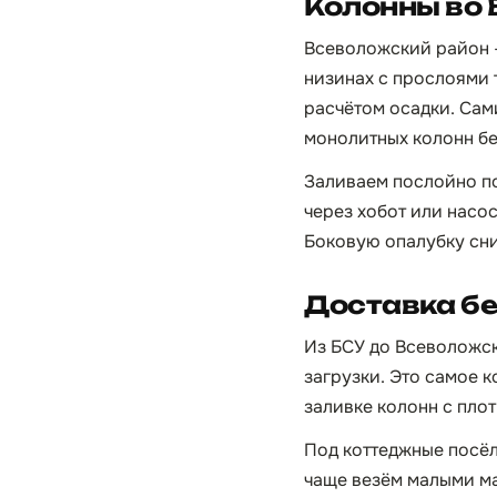
Колонны во 
Всеволожский район —
низинах с прослоями 
расчётом осадки. Сами
монолитных колонн бе
Заливаем послойно п
через хобот или насо
Боковую опалубку сни
Доставка бе
Из БСУ до Всеволожска
загрузки. Это самое к
заливке колонн с пло
Под коттеджные посёл
чаще везём малыми ма