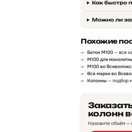
Как быстро 
Можно ли за
Похожие по
Бетон М100
— все х
М100 для монолитн
М100 во Всеволожс
Все марки во Всев
Колонны
— подбор 
Заказат
колонн 
Назовите объём — п