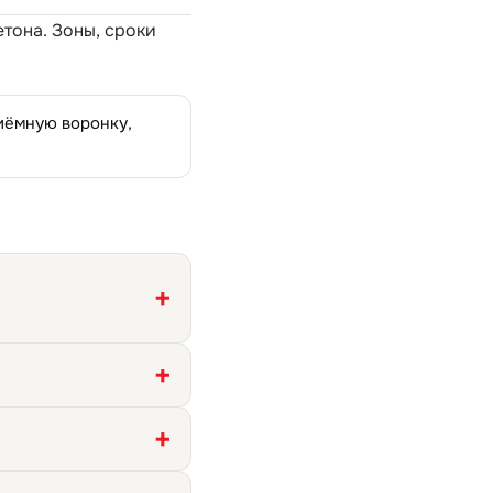
етона
. Зоны, сроки
риёмную воронку,