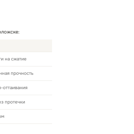
оложске:
и на сжатие
нная прочность
я-оттаивания
ез протечки
ом