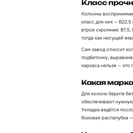
Класс проч
Колонны воспринимают
класс для них — B22,
втрое скромнее: B7,5,
тогда как несущей ве
Сам завод относит ко
подбетонку, выравнив
каркаса нельзя — это
Какая марка
Для колонн берите бе
обеспечивают нужную
Укладка ведётся посл
боковая распалубка — 