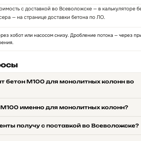
тоимость с доставкой во Всеволожске — в
калькуляторе б
сера — на странице
доставки бетона по ЛО
.
ерез хобот или насосом снизу. Дробление потока — через п
оения.
росы
ит бетон М100 для монолитных колонн во
 М100 именно для монолитных колонн?
енты получу с поставкой во Всеволожске?