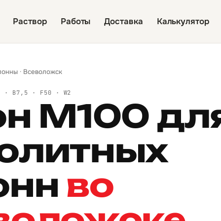
Раствор
Работы
Доставка
Калькулятор
лонны
·
Всеволожск
Й · B7,5 · F50 · W2
он М100 дл
олитных
онн
во
воложске