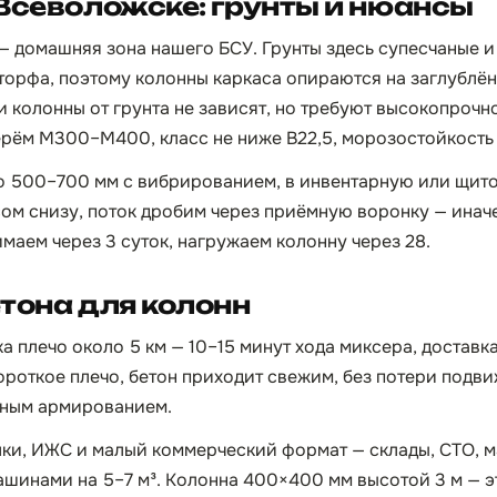
Всеволожске: грунты и нюансы
 домашняя зона нашего БСУ. Грунты здесь супесчаные и 
торфа, поэтому колонны каркаса опираются на заглублё
 колонны от грунта не зависят, но требуют высокопрочно
рём М300–М400, класс не ниже B22,5, морозостойкость 
о 500–700 мм с вибрированием, в инвентарную или щито
сом снизу, поток дробим через приёмную воронку — инач
маем через 3 суток, нагружаем колонну через 28.
тона для колонн
 плечо около 5 км — 10–15 минут хода миксера, доставка
ороткое плечо, бетон приходит свежим, без потери подви
тным армированием.
ки, ИЖС и малый коммерческий формат — склады, СТО, м
шинами на 5–7 м³. Колонна 400×400 мм высотой 3 м — эт