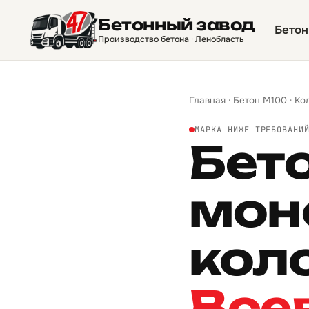
Бетонный завод
Бетон
Производство бетона · Ленобласть
Главная
·
Бетон М100
·
Ко
МАРКА НИЖЕ ТРЕБОВАНИ
Бет
мон
кол
Все