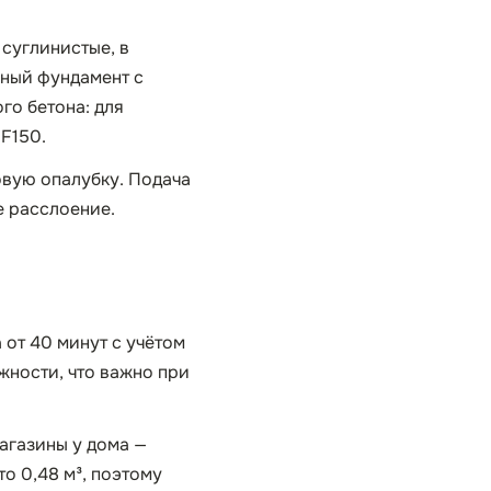
суглинистые, в
нный фундамент с
го бетона: для
F150.
вую опалубку. Подача
е расслоение.
 от 40 минут с учётом
жности, что важно при
агазины у дома —
о 0,48 м³, поэтому