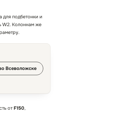
а для подбетонки и
ь W2. Колоннам же
раметру.
во Всеволожске
сть от
F150
,