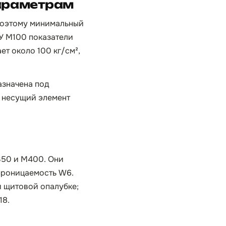
параметрам
 поэтому минимальный
 У М100 показатели
ет около 100 кг/см²,
азначена под
ю несущий элемент
350 и М400. Они
проницаемость W6.
и щитовой опалубке;
18.