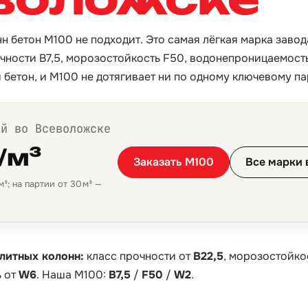
н бетон М100 не подходит. Это самая лёгкая марка завод
очности B7,5, морозостойкость F50, водонепроницаемост
бетон, и М100 не дотягивает ни по одному ключевому па
ой во Всеволожске
/м³
Заказать М100
Все марки 
³; на партии от 30 м³ —
литных колонн:
класс прочности от
B22,5
, морозостойко
 от
W6
. Наша М100:
B7,5
/
F50
/
W2
.