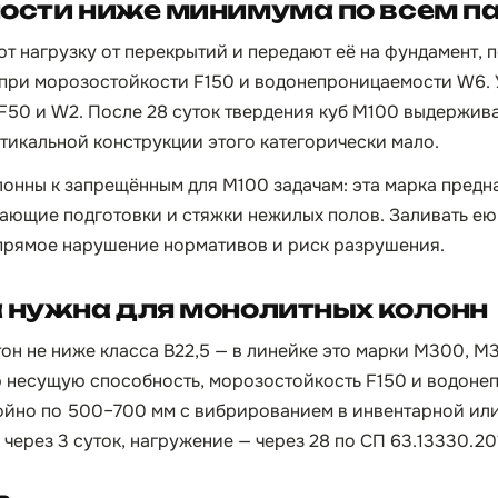
ности ниже минимума по всем 
 нагрузку от перекрытий и передают её на фундамент,
5 при морозостойкости F150 и водонепроницаемости W6.
 F50 и W2. После 28 суток твердения куб М100 выдержива
ртикальной конструкции этого категорически мало.
лонны к запрещённым для М100 задачам: эта марка предн
ающие подготовки и стяжки нежилых полов. Заливать е
 прямое нарушение нормативов и риск разрушения.
 нужна для монолитных колонн
тон не ниже класса B22,5 — в линейке это марки М300, М
 несущую способность, морозостойкость F150 и водоне
ойно по 500–700 мм с вибрированием в инвентарной ил
через 3 суток, нагружение — через 28 по СП 63.13330.20