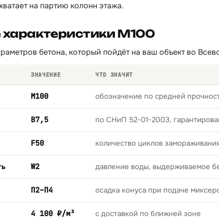
ватает на партию колонн этажа.
е характеристики М100
раметров бетона, который пойдёт на ваш объект во Всев
ЗНАЧЕНИЕ
ЧТО ЗНАЧИТ
М100
обозначение по средней прочност
B7,5
по СНиП 52-01-2003, гарантирова
F50
количество циклов замораживани
ть
W2
давление воды, выдерживаемое б
П2–П4
осадка конуса при подаче миксер
4 100 ₽/м³
с доставкой по ближней зоне