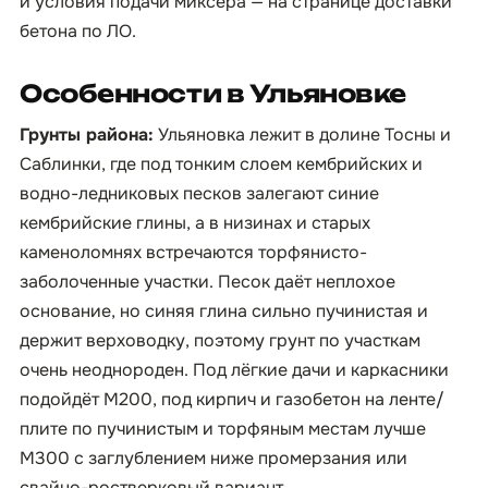
и условия подачи миксера — на странице
доставки
бетона по ЛО
.
Особенности в Ульяновке
Грунты района:
Ульяновка лежит в долине Тосны и
Саблинки, где под тонким слоем кембрийских и
водно-ледниковых песков залегают синие
кембрийские глины, а в низинах и старых
каменоломнях встречаются торфянисто-
заболоченные участки. Песок даёт неплохое
основание, но синяя глина сильно пучинистая и
держит верховодку, поэтому грунт по участкам
очень неоднороден. Под лёгкие дачи и каркасники
подойдёт М200, под кирпич и газобетон на ленте/
плите по пучинистым и торфяным местам лучше
М300 с заглублением ниже промерзания или
свайно-ростверковый вариант.