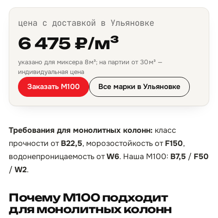
цена с доставкой в Ульяновке
6 475 ₽/м³
указано для миксера 8 м³; на партии от 30 м³ —
индивидуальная цена
Заказать М100
Все марки в Ульяновке
Требования для монолитных колонн:
класс
прочности от
B22,5
, морозостойкость от
F150
,
водонепроницаемость от
W6
. Наша М100:
B7,5
/
F50
/
W2
.
Почему М100 подходит
для монолитных колонн