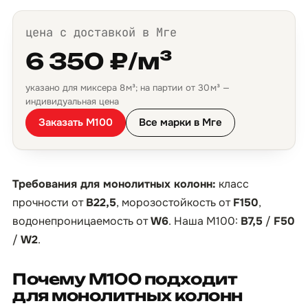
цена с доставкой в Мге
6 350 ₽/м³
указано для миксера 8 м³; на партии от 30 м³ —
индивидуальная цена
Заказать М100
Все марки в Мге
Требования для монолитных колонн:
класс
прочности от
B22,5
, морозостойкость от
F150
,
водонепроницаемость от
W6
. Наша М100:
B7,5
/
F50
/
W2
.
Почему М100 подходит
для монолитных колонн