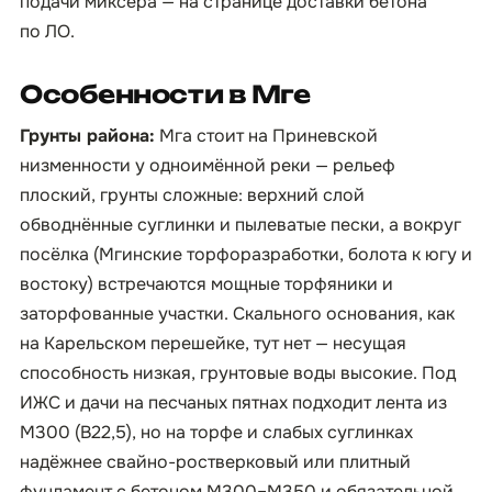
подачи миксера — на странице
доставки бетона
по ЛО
.
Особенности в Мге
Грунты района:
Мга стоит на Приневской
низменности у одноимённой реки — рельеф
плоский, грунты сложные: верхний слой
обводнённые суглинки и пылеватые пески, а вокруг
посёлка (Мгинские торфоразработки, болота к югу и
востоку) встречаются мощные торфяники и
заторфованные участки. Скального основания, как
на Карельском перешейке, тут нет — несущая
способность низкая, грунтовые воды высокие. Под
ИЖС и дачи на песчаных пятнах подходит лента из
М300 (B22,5), но на торфе и слабых суглинках
надёжнее свайно-ростверковый или плитный
фундамент с бетоном М300–М350 и обязательной