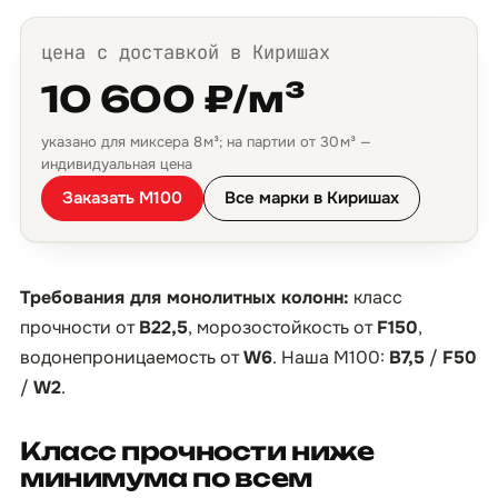
цена с доставкой в Киришах
10 600 ₽/м³
указано для миксера 8 м³; на партии от 30 м³ —
индивидуальная цена
Заказать М100
Все марки в Киришах
Требования для монолитных колонн:
класс
прочности от
B22,5
, морозостойкость от
F150
,
водонепроницаемость от
W6
. Наша М100:
B7,5
/
F50
/
W2
.
Класс прочности ниже
минимума по всем