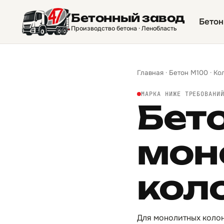
Бетонный завод
Бетон
Производство бетона · Ленобласть
Главная
·
Бетон М100
·
Ко
МАРКА НИЖЕ ТРЕБОВАНИ
Бет
мон
кол
Для монолитных колон