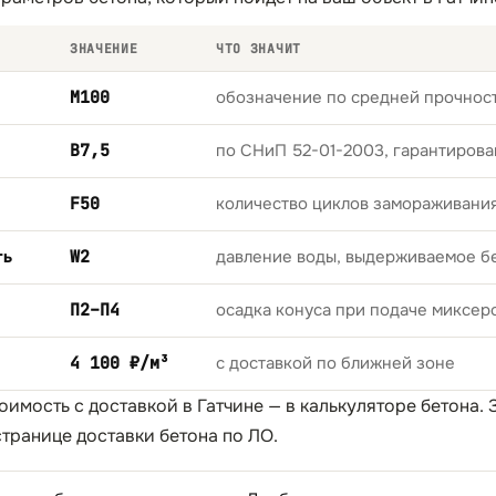
ЗНАЧЕНИЕ
ЧТО ЗНАЧИТ
М100
обозначение по средней прочност
B7,5
по СНиП 52-01-2003, гарантирова
F50
количество циклов замораживани
ть
W2
давление воды, выдерживаемое б
П2–П4
осадка конуса при подаче миксер
4 100 ₽/м³
с доставкой по ближней зоне
оимость с доставкой в Гатчине — в
калькуляторе бетона
.
странице
доставки бетона по ЛО
.