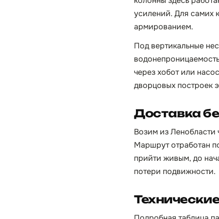
колонны здесь работа
усилений. Для самих 
армированием.
Под вертикальные не
водонепроницаемость
через хобот или насо
дворцовых построек э
Доставка бе
Возим из Ленобласти ч
Маршрут отработан по
прийти живым, до нач
потери подвижности.
Технически
Подробная таблица па