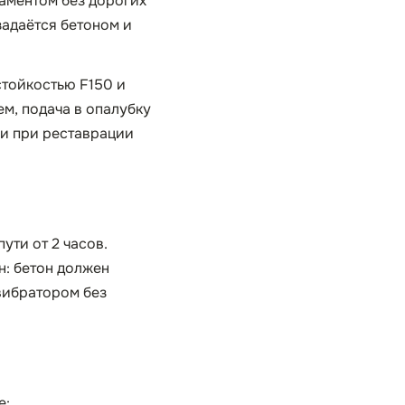
даментом без дорогих
задаётся бетоном и
тойкостью F150 и
м, подача в опалубку
 и при реставрации
ути от 2 часов.
н: бетон должен
вибратором без
е: