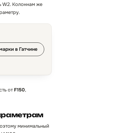
ь W2. Колоннам же
раметру.
марки в Гатчине
сть от
F150
,
параметрам
 поэтому минимальный