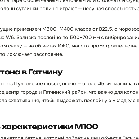
ют в паре с облегчённым ленточным или столбчатым фун
колонн суглинки роли не играют — несущая способность 
сущие применяем М300–М400 класса от B22,5, с морозос
ю W6. Заливка послойно по 500–700 мм с вибрирование
сом снизу — на объектах ИЖС, малого промстроительства
то исключает расслоение.
тона в Гатчину
ерез Пулковское шоссе, плечо — около 45 км, машина в п
д центр города и Гатчинский район, что важно для колон
ала схватывания, чтобы выдержать послойную укладку с 
е характеристики М100
раметров бетона, который пойдёт на ваш объект в Гатчин