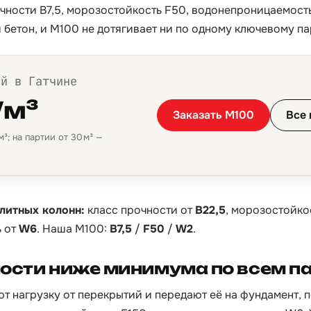
очности B7,5, морозостойкость F50, водонепроницаемост
бетон, и М100 не дотягивает ни по одному ключевому па
ой в Гатчине
/м³
Заказать М100
Все 
³; на партии от 30 м³ —
литных колонн:
класс прочности от
B22,5
, морозостойко
 от
W6
. Наша М100:
B7,5
/
F50
/
W2
.
ности ниже минимума по всем 
 нагрузку от перекрытий и передают её на фундамент,