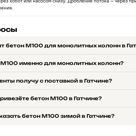
ерез хобот или насосом снизу. Дробление потока — через п
оения.
росы
т бетон М100 для монолитных колонн в Га
 М100 именно для монолитных колонн?
нты получу с поставкой в Гатчине?
ривезёте бетон М100 в Гатчине?
казать бетон М100 зимой в Гатчине?