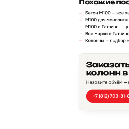
Похожие по
Бетон М100
— все х
М100 для монолитн
М100 в Гатчине
— це
Все марки в Гатчин
Колонны
— подбор 
Заказат
колонн в
Назовите объём — п
+7 (812) 703-81-