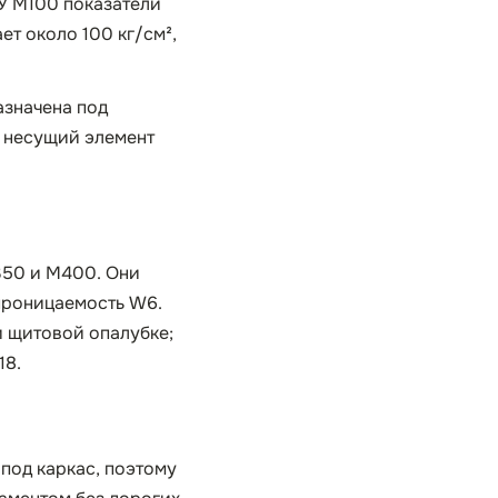
 У М100 показатели
ет около 100 кг/см²,
азначена под
ю несущий элемент
350 и М400. Они
проницаемость W6.
и щитовой опалубке;
18.
под каркас, поэтому