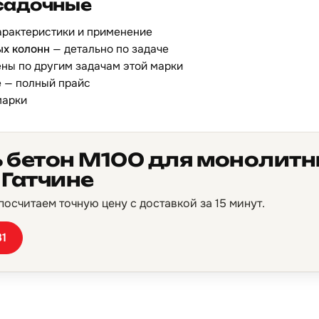
садочные
арактеристики и применение
ых колонн
— детально по задаче
ны по другим задачам этой марки
е
— полный прайс
марки
ь бетон М100 для монолит
 Гатчине
осчитаем точную цену с доставкой за 15 минут.
81