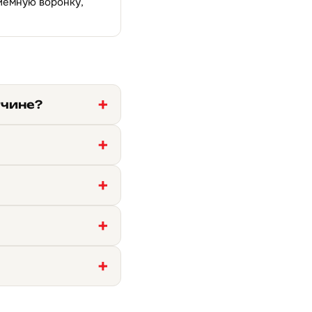
риёмную воронку,
тчине?