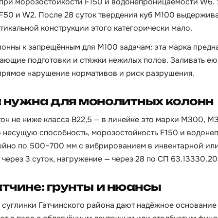
5 при морозостойкости F150 и водонепроницаемости W6.
 F50 и W2. После 28 суток твердения куб М100 выдержива
ртикальной конструкции этого категорически мало.
лонны к запрещённым для М100 задачам: эта марка предн
ающие подготовки и стяжки нежилых полов. Заливать е
 прямое нарушение нормативов и риск разрушения.
 нужна для монолитных колонн
тон не ниже класса B22,5 — в линейке это марки М300, М
 несущую способность, морозостойкость F150 и водоне
ойно по 500–700 мм с вибрированием в инвентарной ил
через 3 суток, нагружение — через 28 по СП 63.13330.20
атчине: грунты и нюансы
суглинки Гатчинского района дают надёжное основание 