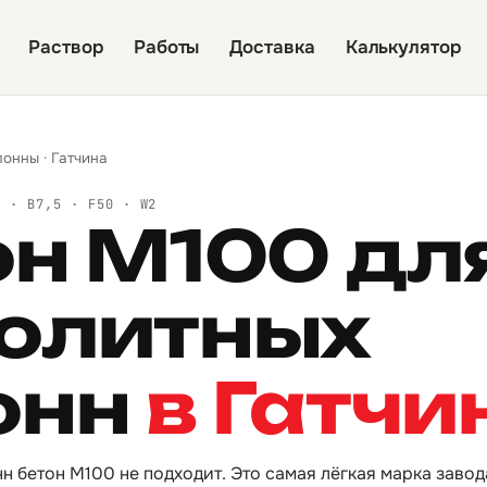
Раствор
Работы
Доставка
Калькулятор
лонны
·
Гатчина
Й · B7,5 · F50 · W2
он М100 дл
олитных
онн
в Гатчи
н бетон М100 не подходит. Это самая лёгкая марка завод