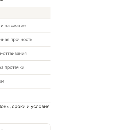
и на сжатие
нная прочность
я-оттаивания
ез протечки
ом
 Зоны, сроки и условия