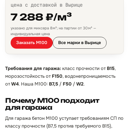
цена с доставкой в Вырице
7 288 ₽/м³
указано для миксера 8 м³; на партии от 30 м³ —
индивидуальная цена
Заказать М100
Все марки в Вырице
Требования для гаража:
класс прочности от
B15
,
морозостойкость от
F150
, водонепроницаемость
от
W4
. Наша М100:
B7,5
/
F50
/
W2
.
Почему М100 подходит
для гаража
Для гаража бетон М100 уступает требованиям СП по
классу прочности (B7,5 против требуемого B15),