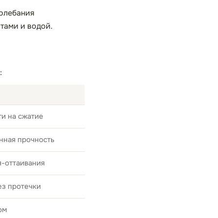
колебания
тами и водой.
:
и на сжатие
нная прочность
я-оттаивания
ез протечки
ом