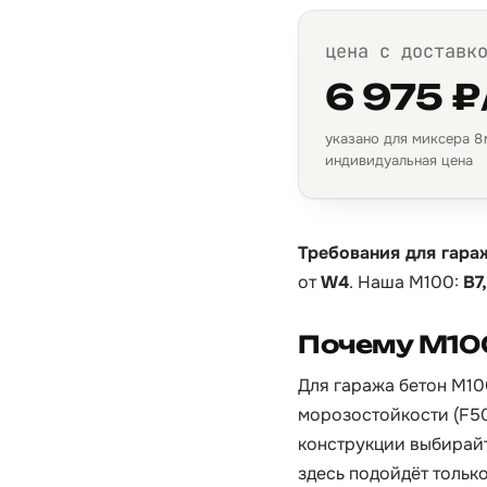
цена с доставк
6 975 ₽
указано для миксера 8 м
индивидуальная цена
Требования для гара
от
W4
. Наша М100:
B7
Почему М10
Для гаража бетон М100
морозостойкости (F50
конструкции выбирайт
здесь подойдёт тольк