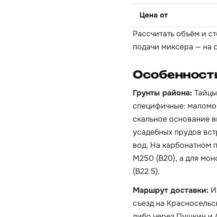
Цена от
Рассчитать объём и ст
подачи миксера — на 
Особенности
Грунты района:
Тайцы
специфичные: маломощ
скальное основание в
усадебных прудов вст
вод. На карбонатном 
М250 (B20), а для мо
(B22.5).
Маршрут доставки:
И
съезд на Красносельс
либо через Пушкин и 