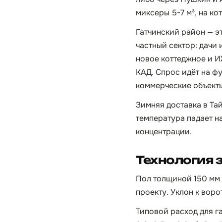
миксеры 5-7 м³, на ко
Гатчинский район — э
частный сектор: дачи
новое коттеджное и И
КАД. Спрос идёт на ф
коммерческие объекты
Зимняя доставка в Тай
температура падает н
концентрации.
Технология 
Пол толщиной 150 мм 
проекту. Уклон к воро
Типовой расход для га