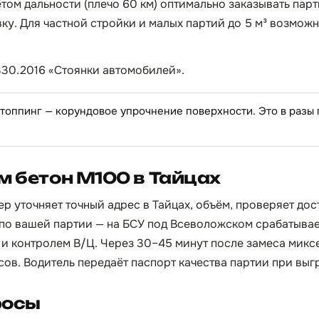
учётом дальности (плечо 60 км) оптимально заказывать пар
вку. Для частной стройки и малых партий до 5 м³ возможн
330.2016 «Стоянки автомобилей».
 топпинг — корундовое упрочнение поверхности. Это в разы
м бетон М100 в Тайцах
р уточняет точный адрес в Тайцах, объём, проверяет дос
по вашей партии — на БСУ под Всеволожском срабатывает
и контролем В/Ц. Через 30–45 минут после замеса микс
асов. Водитель передаёт паспорт качества партии при выг
росы