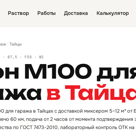
Раствор
Работы
Доставка
Калькулятор
раж
·
Тайцы
Й · B7,5 · F50 · W2
он М100 дл
ажа
в Тайц
0 для гаража в Тайцах с доставкой миксером 5–12 м³ от 
ечо 60 км, подача от 2 часов от момента подтверждения 
ества по ГОСТ 7473-2010, лабораторный контроль ОТК на 