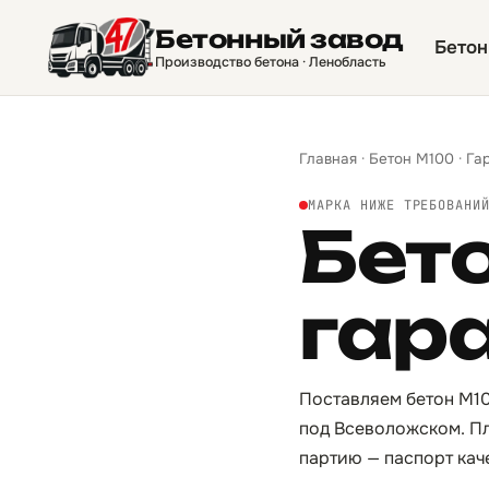
Бетонный завод
Бетон
Производство бетона · Ленобласть
Главная
·
Бетон М100
·
Га
МАРКА НИЖЕ ТРЕБОВАНИ
Бет
гар
Поставляем бетон М10
под Всеволожском. Пл
партию — паспорт кач