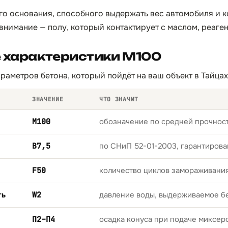
го основания, способного выдержать вес автомобиля и 
внимание — полу, который контактирует с маслом, реаген
е характеристики М100
раметров бетона, который пойдёт на ваш объект в Тайцах
ЗНАЧЕНИЕ
ЧТО ЗНАЧИТ
М100
обозначение по средней прочност
B7,5
по СНиП 52-01-2003, гарантирова
F50
количество циклов замораживани
ть
W2
давление воды, выдерживаемое б
П2–П4
осадка конуса при подаче миксер