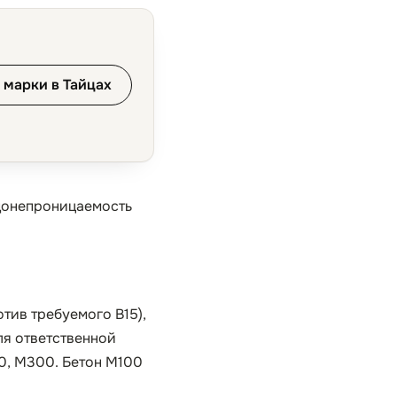
 марки в Тайцах
одонепроницаемость
тив требуемого B15),
ля ответственной
0, М300. Бетон М100