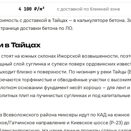
4 100 ₽/м³
с доставкой по ближней зоне
оимость с доставкой в Тайцах — в
калькуляторе бетона
. 
странице
доставки бетона по ЛО
.
 в Тайцах
 стоят на южных склонах Ижорской возвышенности, поэт
ный слой суглинка и супеси поверх ордовикских извес
ыходит близко к поверхности. По низинам у реки Тайцы (
речаются торфянистые и обводнённые участки с высоким
плотном основании фундамент несёт хорошо — для лент и
нолитных плит на пучинистых суглинках и под капитальны
з Всеволожского района миксеры идут по КАД на южное 
кое/Гатчинское направление и Киевское шоссе (Р-23) до 
Александровскую. На узкие дачные проезды старых садо