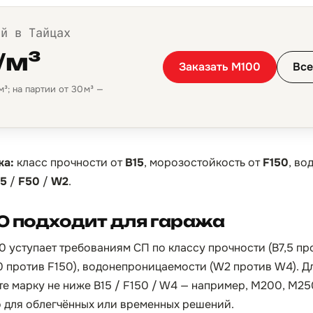
ой в Тайцах
/м³
Заказать М100
Все
³; на партии от 30 м³ —
жа:
класс прочности от
B15
, морозостойкость от
F150
, в
,5
/
F50
/
W2
.
0 подходит для гаража
 уступает требованиям СП по классу прочности (B7,5 про
 против F150), водонепроницаемости (W2 против W4). Д
е марку не ниже B15 / F150 / W4 — например, М200, М25
о для облегчённых или временных решений.