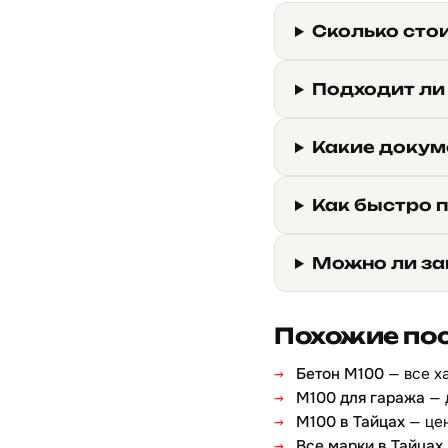
Сколько стои
Подходит ли
Какие докуме
Как быстро п
Можно ли за
Похожие по
Бетон М100
— все х
М100 для гаража
— 
М100 в Тайцах
— цен
Все марки в Тайцах