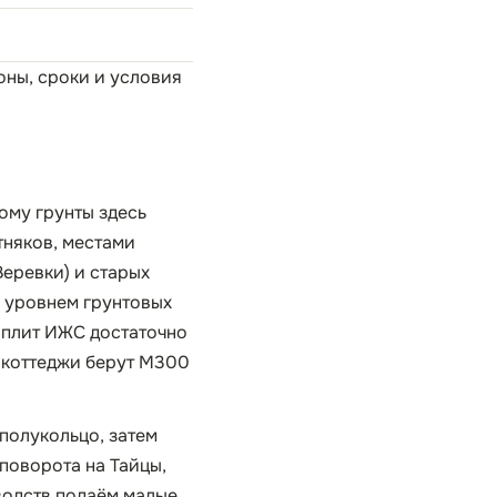
Зоны, сроки и условия
ому грунты здесь
тняков, местами
Веревки) и старых
 уровнем грунтовых
 плит ИЖС достаточно
е коттеджи берут М300
полукольцо, затем
поворота на Тайцы,
водств подаём малые