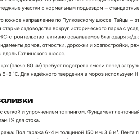
ттеджные участки с нормальным подъездом — стандартные 
то южное направление по Пулковскому шоссе. Тайцы — э
 и старые садоводства вокруг исторического парка с уса
ЖС-строительство, активно осваиваемое благодаря ж/д с
ундаменты домов, отмостки, дорожки и хозпостройки, ре
 вдоль Гатчинского шоссе.
цах (плечо 60 км) требует подогрева смеси перед загруз
а 5–8 °C. Для надёжного твердения в мороз используем
заливки
с сеткой и упрочнением топпингом. Фундамент ленточны
там 1% для стока.
ража: Пол гаража 6×4 м толщиной 150 мм: 3,6 м³. Лента 