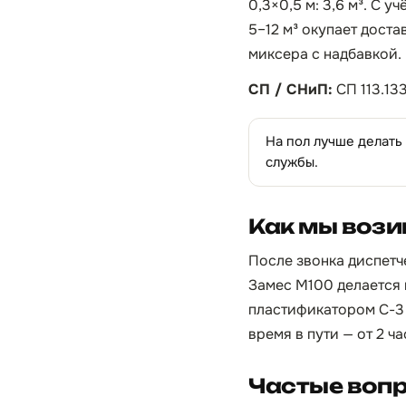
0,3×0,5 м: 3,6 м³. С 
5–12 м³ окупает доста
миксера с надбавкой.
СП / СНиП:
СП 113.13
На пол лучше делать
службы.
Как мы вози
После звонка диспетче
Замес М100 делается 
пластификатором С-3 
время в пути — от 2 ч
Частые воп