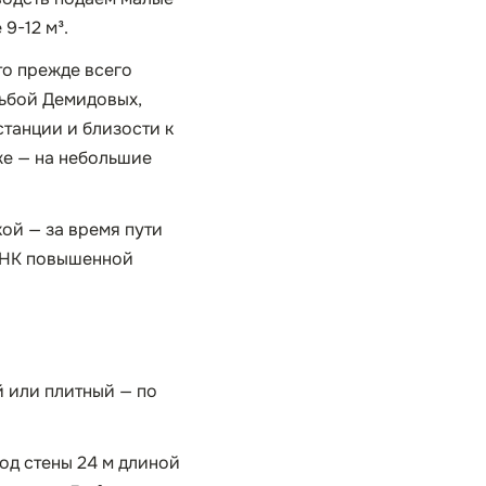
9-12 м³.
то прежде всего
дьбой Демидовых,
танции и близости к
же — на небольшие
кой — за время пути
 ННК повышенной
й или плитный — по
под стены 24 м длиной