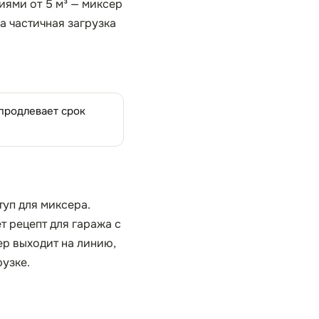
тиями от 5 м³ — миксер
а частичная загрузка
 продлевает срок
туп для миксера.
 рецепт для гаража с
ер выходит на линию,
рузке.