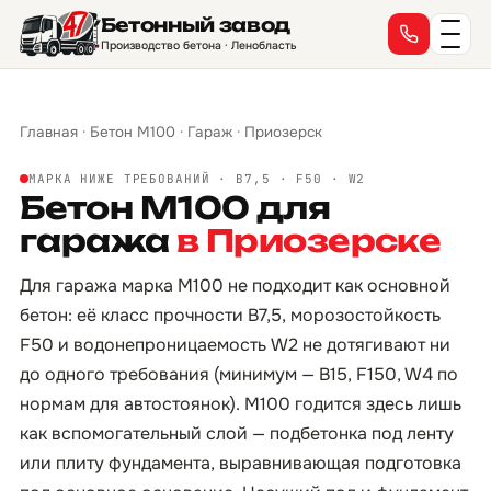
Бетонный завод
Производство бетона · Ленобласть
Главная
·
Бетон М100
·
Гараж
·
Приозерск
МАРКА НИЖЕ ТРЕБОВАНИЙ · B7,5 · F50 · W2
Бетон М100 для
гаража
в Приозерске
Для гаража марка М100 не подходит как основной
бетон: её класс прочности B7,5, морозостойкость
F50 и водонепроницаемость W2 не дотягивают ни
до одного требования (минимум — B15, F150, W4 по
нормам для автостоянок). М100 годится здесь лишь
как вспомогательный слой — подбетонка под ленту
или плиту фундамента, выравнивающая подготовка