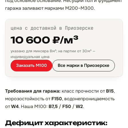
под основное основание. Несущий пол и фундамент
гаража заливают марками М200–М300.
цена с доставкой в Приозерске
10 600 ₽/м³
указано для миксера 8 м³; на партии от 30 м³ —
индивидуальная цена
Заказать М100
Все марки в Приозерске
Требования для гаража:
класс прочности от
B15
,
морозостойкость от
F150
, водонепроницаемость
от
W4
. Наша М100:
B7,5
/
F50
/
W2
.
Дефицит характеристик: