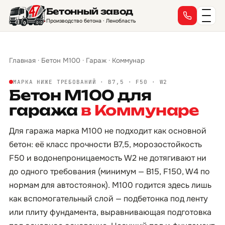
Бетонный завод
Производство бетона · Ленобласть
Главная
·
Бетон М100
·
Гараж
·
Коммунар
МАРКА НИЖЕ ТРЕБОВАНИЙ · B7,5 · F50 · W2
Бетон М100 для
гаража
в Коммунаре
Для гаража марка М100 не подходит как основной
бетон: её класс прочности B7,5, морозостойкость
F50 и водонепроницаемость W2 не дотягивают ни
до одного требования (минимум — B15, F150, W4 по
нормам для автостоянок). М100 годится здесь лишь
как вспомогательный слой — подбетонка под ленту
или плиту фундамента, выравнивающая подготовка