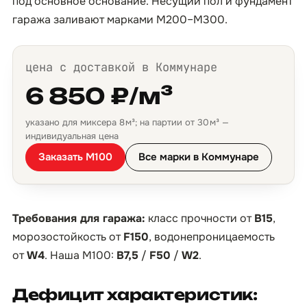
под основное основание. Несущий пол и фундамент
гаража заливают марками М200–М300.
цена с доставкой в Коммунаре
6 850 ₽/м³
указано для миксера 8 м³; на партии от 30 м³ —
индивидуальная цена
Заказать М100
Все марки в Коммунаре
Требования для гаража:
класс прочности от
B15
,
морозостойкость от
F150
, водонепроницаемость
от
W4
. Наша М100:
B7,5
/
F50
/
W2
.
Дефицит характеристик: