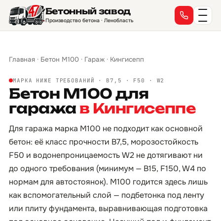
Бетонный завод
Производство бетона · Ленобласть
Главная
·
Бетон М100
·
Гараж
·
Кингисепп
МАРКА НИЖЕ ТРЕБОВАНИЙ · B7,5 · F50 · W2
Бетон М100 для
гаража
в Кингисеппе
Для гаража марка М100 не подходит как основной
бетон: её класс прочности B7,5, морозостойкость
F50 и водонепроницаемость W2 не дотягивают ни
до одного требования (минимум — B15, F150, W4 по
нормам для автостоянок). М100 годится здесь лишь
как вспомогательный слой — подбетонка под ленту
или плиту фундамента, выравнивающая подготовка