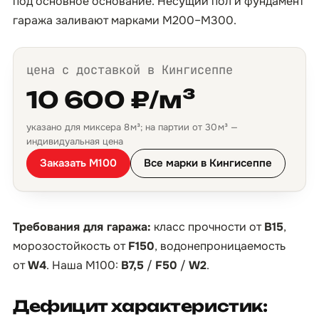
под основное основание. Несущий пол и фундамент
гаража заливают марками М200–М300.
цена с доставкой в Кингисеппе
10 600 ₽/м³
указано для миксера 8 м³; на партии от 30 м³ —
индивидуальная цена
Заказать М100
Все марки в Кингисеппе
Требования для гаража:
класс прочности от
B15
,
морозостойкость от
F150
, водонепроницаемость
от
W4
. Наша М100:
B7,5
/
F50
/
W2
.
Дефицит характеристик: