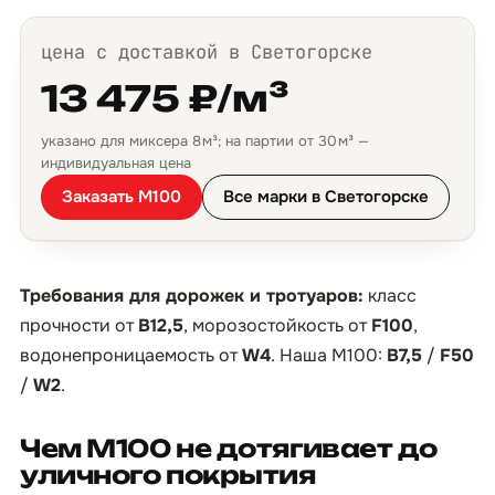
цена с доставкой в Светогорске
13 475 ₽/м³
указано для миксера 8 м³; на партии от 30 м³ —
индивидуальная цена
Заказать М100
Все марки в Светогорске
Требования для дорожек и тротуаров:
класс
прочности от
B12,5
, морозостойкость от
F100
,
водонепроницаемость от
W4
. Наша М100:
B7,5
/
F50
/
W2
.
Чем М100 не дотягивает до
уличного покрытия