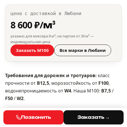
цена с доставкой в Любани
8 600 ₽/м³
указано для миксера 8 м³; на партии от 30 м³ —
индивидуальная цена
Заказать М100
Все марки в Любани
Требования для дорожек и тротуаров:
класс
прочности от
B12,5
, морозостойкость от
F100
,
водонепроницаемость от
W4
. Наша М100:
B7,5
/
F50
/
W2
.
Чем М100 не дотягивает до
Позвонить
Заказать →
уличного покрытия