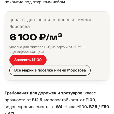
покрытие под открытым небом.
цена с доставкой в посёлке имени
Морозова
6 100 ₽/м³
указано для миксера 8 м³; на партии от 30 м³ —
индивидуальная цена
Заказать М100
Все марки в посёлке имени Морозова
Требования для дорожек и тротуаров:
класс
прочности от
B12,5
, морозостойкость от
F100
,
водонепроницаемость от
W4
. Наша М100:
B7,5
/
F50
/
W2
.