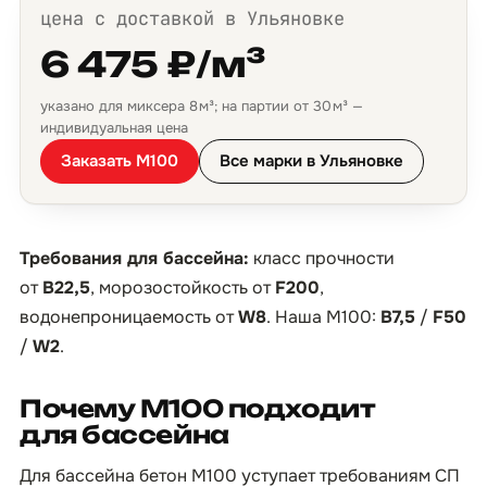
цена с доставкой в Ульяновке
6 475 ₽/м³
указано для миксера 8 м³; на партии от 30 м³ —
индивидуальная цена
Заказать М100
Все марки в Ульяновке
Требования для бассейна:
класс прочности
от
B22,5
, морозостойкость от
F200
,
водонепроницаемость от
W8
. Наша М100:
B7,5
/
F50
/
W2
.
Почему М100 подходит
для бассейна
Для бассейна бетон М100 уступает требованиям СП