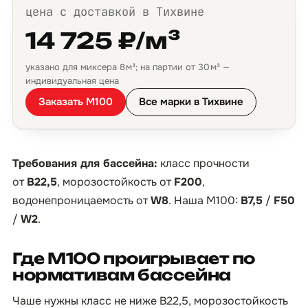
цена с доставкой в Тихвине
14 725 ₽/м³
указано для миксера 8 м³; на партии от 30 м³ —
индивидуальная цена
Заказать М100
Все марки в Тихвине
Требования для бассейна:
класс прочности
от
B22,5
, морозостойкость от
F200
,
водонепроницаемость от
W8
. Наша М100:
B7,5
/
F50
/
W2
.
Где М100 проигрывает по
нормативам бассейна
Чаше нужны класс не ниже B22,5, морозостойкость