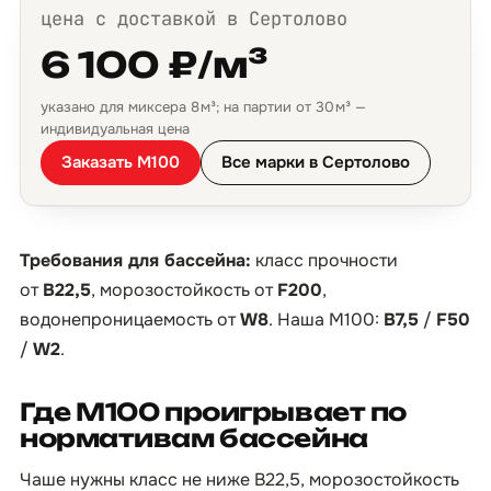
цена с доставкой в Сертолово
6 100 ₽/м³
указано для миксера 8 м³; на партии от 30 м³ —
индивидуальная цена
Заказать М100
Все марки в Сертолово
Требования для бассейна:
класс прочности
от
B22,5
, морозостойкость от
F200
,
водонепроницаемость от
W8
. Наша М100:
B7,5
/
F50
/
W2
.
Где М100 проигрывает по
нормативам бассейна
Чаше нужны класс не ниже B22,5, морозостойкость