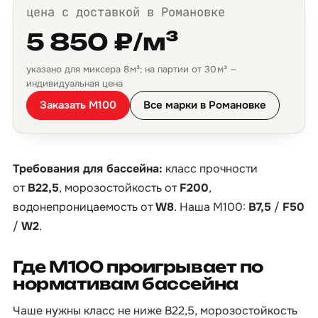
цена с доставкой в Романовке
5 850 ₽/м³
указано для миксера 8 м³; на партии от 30 м³ —
индивидуальная цена
Заказать М100
Все марки в Романовке
Требования для бассейна:
класс прочности
от
B22,5
, морозостойкость от
F200
,
водонепроницаемость от
W8
. Наша М100:
B7,5
/
F50
/
W2
.
Где М100 проигрывает по
нормативам бассейна
Чаше нужны класс не ниже B22,5, морозостойкость