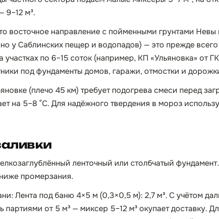
 9–12 м³.
то восточное направление с пойменными грунтами Невы 
но у Саблинских пещер и водопадов) — это прежде всего
 участках по 6–15 соток (например, КП «Ульяновка» от Г
тники под фундаменты домов, гаражи, отмостки и дорожк
яновке (плечо 45 км) требует подогрева смеси перед заг
ает на 5–8 °C. Для надёжного твердения в мороз испол
заливки
мелкозаглублённый ленточный или столбчатый фундамент
 ниже промерзания.
и: Лента под баню 4×5 м (0,3×0,5 м): 2,7 м³. С учётом дал
 партиями от 5 м³ — миксер 5–12 м³ окупает доставку. Д