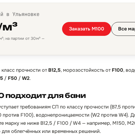
ой в Ульяновке
/м³
Заказать М100
Все ма
³; на партии от 30 м³ —
:
класс прочности от
B12,5
, морозостойкость от
F100
, во
,5
/
F50
/
W2
.
 подходит для бани
ступает требованиям СП по классу прочности (B7,5 проти
 против F100), водонепроницаемости (W2 против W4). Д
е марку не ниже B12,5 / F100 / W4 — например, М150, М
о для облегчённых или временных решений.