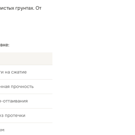
истых грунтах. От
вке:
и на сжатие
нная прочность
я-оттаивания
ез протечки
ом