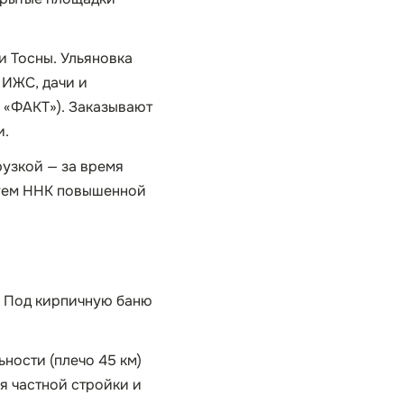
и Тосны. Ульяновка
 ИЖС, дачи и
К «ФАКТ»). Заказывают
и.
рузкой — за время
ьзуем ННК повышенной
. Под кирпичную баню
ьности (плечо 45 км)
ля частной стройки и