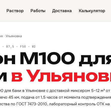
Раствор
Работы
Доставка
Калькулятор
ня
·
Ульяновка
Й · B7,5 · F50 · W2
он М100 дл
и
в Ульянов
0 для бани в Ульяновке с доставкой миксером 5–12 м³ от
ечо 45 км, подача от 1,5 часов от момента подтверждени
ества по ГОСТ 7473-2010, лабораторный контроль ОТК на 