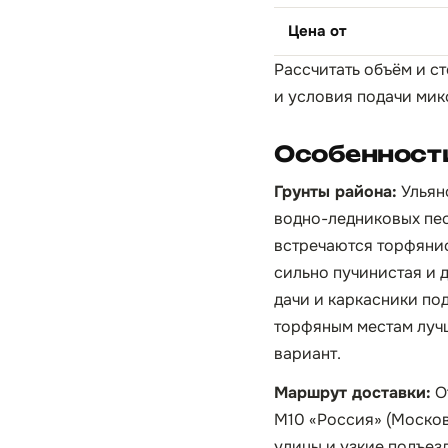
Цена от
Рассчитать объём и с
и условия подачи мик
Особенности
Грунты района:
Ульяно
водно-ледниковых пес
встречаются торфянис
сильно пучинистая и 
дачи и каркасники по
торфяным местам луч
вариант.
Маршрут доставки:
От
М10 «Россия» (Москов
улицы и узкие подъез