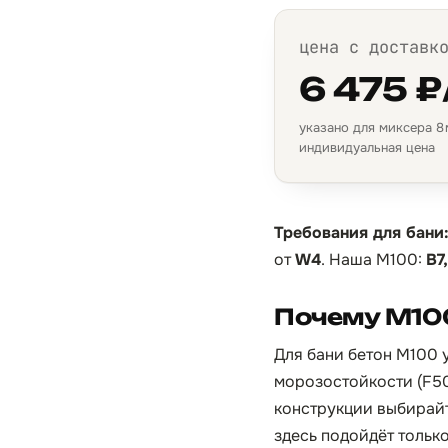
цена с доставк
6 475 ₽
указано для миксера 8 м
индивидуальная цена
Требования для бани
от
W4
. Наша М100:
B7
Почему М100
Для бани бетон М100 у
морозостойкости (F50
конструкции выбирайт
здесь подойдёт тольк