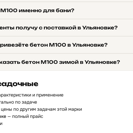
 М100 именно для бани?
нты получу с поставкой в Ульяновке?
ривезёте бетон М100 в Ульяновке?
казать бетон М100 зимой в Ульяновке?
садочные
арактеристики и применение
ально по задаче
цены по другим задачам этой марки
вке
— полный прайс
и