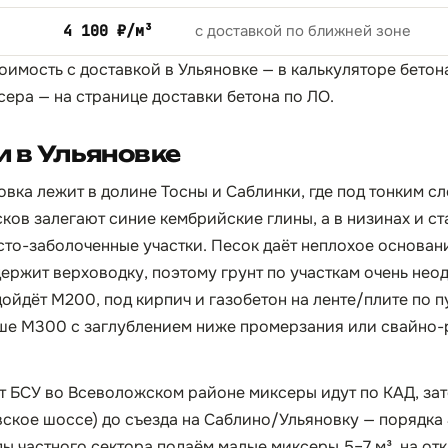
4 100 ₽/м³
с доставкой по ближней зоне
тоимость с доставкой в Ульяновке — в
калькуляторе бетон
сера — на странице
доставки бетона по ЛО
.
 в Ульяновке
вка лежит в долине Тосны и Саблинки, где под тонким с
ков залегают синие кембрийские глины, а в низинах и с
то-заболоченные участки. Песок даёт неплохое основани
держит верховодку, поэтому грунт по участкам очень нео
дойдёт М200, под кирпич и газобетон на ленте/плите по 
ше М300 с заглублением ниже промерзания или свайно
 БСУ во Всеволожском районе миксеры идут по КАД, зат
ское шоссе) до съезда на Саблино/Ульяновку — порядка 
ды частного сектора подаём малые миксеры 5–7 м³, на о