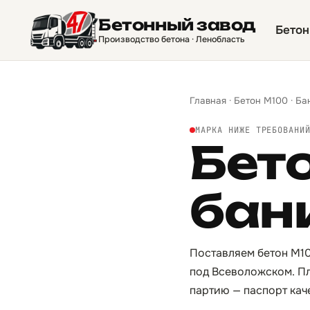
Бетонный завод
Бетон
Производство бетона · Ленобласть
Главная
·
Бетон М100
·
Ба
МАРКА НИЖЕ ТРЕБОВАНИ
Бет
бан
Поставляем бетон М10
под Всеволожском. Пл
партию — паспорт кач