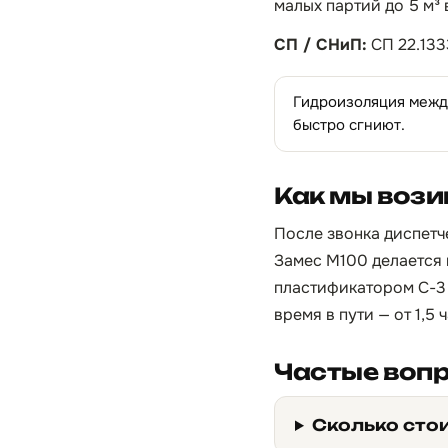
малых партий до 5 м³
СП / СНиП:
СП 22.133
Гидроизоляция между
быстро сгниют.
Как мы вози
После звонка диспетче
Замес М100 делается 
пластификатором С-3 
время в пути — от 1,5
Частые воп
Сколько стои