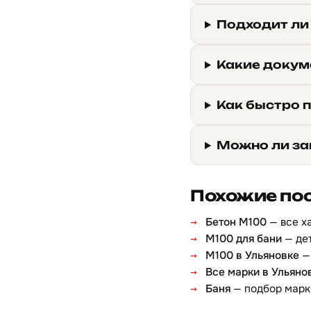
Подходит ли
Какие докуме
Как быстро п
Можно ли за
Похожие по
Бетон М100
— все х
М100 для бани
— дет
М100 в Ульяновке
— 
Все марки в Ульяно
Баня
— подбор марк