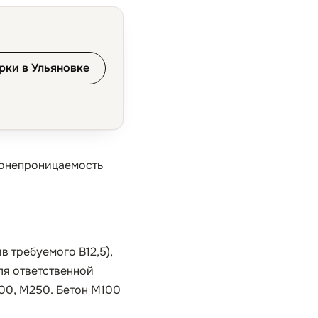
рки в Ульяновке
донепроницаемость
в требуемого B12,5),
ля ответственной
200, М250. Бетон М100