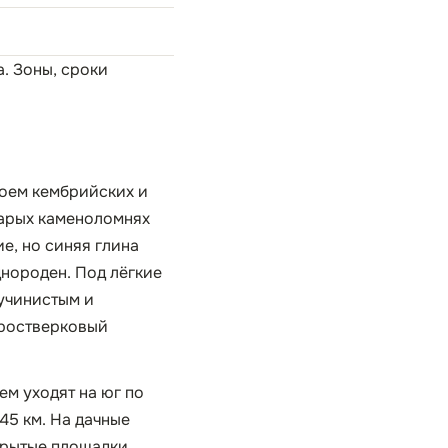
а
. Зоны, сроки
лоем кембрийских и
тарых каменоломнях
е, но синяя глина
днороден. Под лёгкие
пучинистым и
-ростверковый
ем уходят на юг по
45 км. На дачные
ткрытые площадки