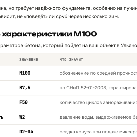
ка, но требует надёжного фундамента, особенно на пучин
висит, не «поведёт» ли сруб через несколько зим.
е характеристики М100
раметров бетона, который пойдёт на ваш объект в Ульяно
ЗНАЧЕНИЕ
ЧТО ЗНАЧИТ
М100
обозначение по средней прочност
B7,5
по СНиП 52-01-2003, гарантирова
F50
количество циклов замораживани
ть
W2
давление воды, выдерживаемое б
П2–П4
осадка конуса при подаче миксер