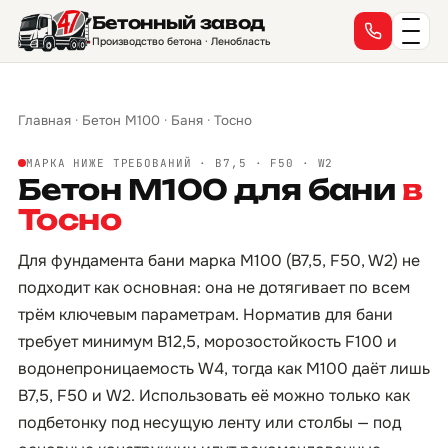
Бетонный завод
Производство бетона · Ленобласть
Главная
·
Бетон М100
·
Баня
·
Тосно
МАРКА НИЖЕ ТРЕБОВАНИЙ · B7,5 · F50 · W2
Бетон М100 для бани
в
Тосно
Для фундамента бани марка М100 (B7,5, F50, W2) не
подходит как основная: она не дотягивает по всем
трём ключевым параметрам. Норматив для бани
требует минимум B12,5, морозостойкость F100 и
водонепроницаемость W4, тогда как М100 даёт лишь
B7,5, F50 и W2. Использовать её можно только как
подбетонку под несущую ленту или столбы — под