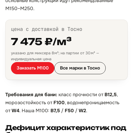
основные конструкции идут рекомендованные
М150–М250.
цена с доставкой в Тосно
7 475 ₽/м³
указано для миксера 8 м³; на партии от 30 м³ —
индивидуальная цена
Заказать М100
Все марки в Тосно
Требования для бани:
класс прочности от
B12,5
,
морозостойкость от
F100
, водонепроницаемость
от
W4
. Наша М100:
B7,5
/
F50
/
W2
.
Дефицит характеристик под