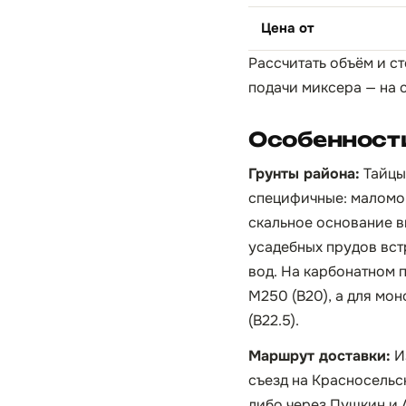
Цена от
Рассчитать объём и ст
подачи миксера — на 
Особенности
Грунты района:
Тайцы
специфичные: маломощ
скальное основание в
усадебных прудов вст
вод. На карбонатном 
М250 (B20), а для мо
(B22.5).
Маршрут доставки:
И
съезд на Красносельс
либо через Пушкин и 