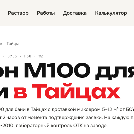
Раствор
Работы
Доставка
Калькулятор
ня
·
Тайцы
Й · B7,5 · F50 · W2
он М100 дл
и
в Тайцах
0 для бани в Тайцах с доставкой миксером 5–12 м³ от Б
от 2 часов от момента подтверждения заявки. На каждую 
3-2010, лабораторный контроль ОТК на заводе.