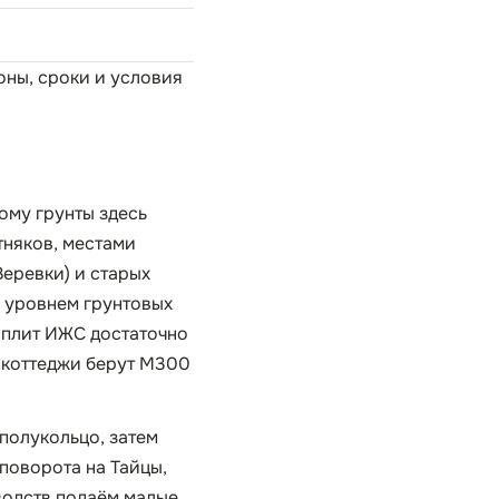
Зоны, сроки и условия
ому грунты здесь
тняков, местами
Веревки) и старых
 уровнем грунтовых
 плит ИЖС достаточно
е коттеджи берут М300
полукольцо, затем
поворота на Тайцы,
водств подаём малые