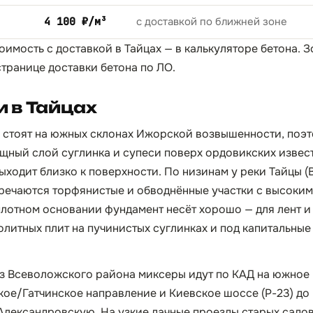
4 100 ₽/м³
с доставкой по ближней зоне
оимость с доставкой в Тайцах — в
калькуляторе бетона
. 
странице
доставки бетона по ЛО
.
 в Тайцах
 стоят на южных склонах Ижорской возвышенности, поэт
ный слой суглинка и супеси поверх ордовикских извес
ыходит близко к поверхности. По низинам у реки Тайцы (
речаются торфянистые и обводнённые участки с высоким
плотном основании фундамент несёт хорошо — для лент и
нолитных плит на пучинистых суглинках и под капитальны
з Всеволожского района миксеры идут по КАД на южное 
кое/Гатчинское направление и Киевское шоссе (Р-23) до 
Александровскую. На узкие дачные проезды старых садо