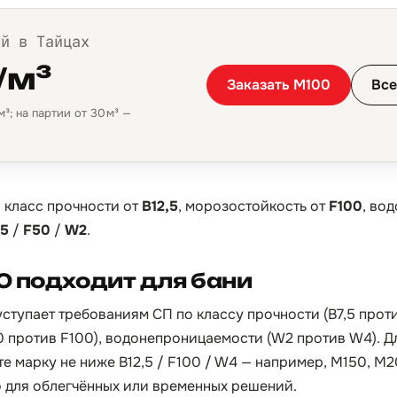
ой в Тайцах
/м³
Заказать М100
Все
³; на партии от 30 м³ —
:
класс прочности от
B12,5
, морозостойкость от
F100
, во
,5
/
F50
/
W2
.
 подходит для бани
ступает требованиям СП по классу прочности (B7,5 проти
 против F100), водонепроницаемости (W2 против W4). Д
е марку не ниже B12,5 / F100 / W4 — например, М150, М
о для облегчённых или временных решений.