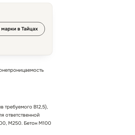
 марки в Тайцах
донепроницаемость
в требуемого B12,5),
ля ответственной
200, М250. Бетон М100