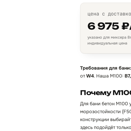
цена с доставк
6 975 ₽
указано для миксера 8 м
индивидуальная цена
Требования для бани
от
W4
. Наша М100:
B7
Почему М100
Для бани бетон М100 у
морозостойкости (F50
конструкции выбирайт
здесь подойдёт тольк