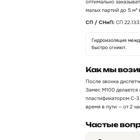
оптимально заказывать
малых партий до 5 м³
СП / СНиП:
СП 22.133
Гидроизоляция между
быстро сгниют.
Как мы вози
После звонка диспетче
Замес М100 делается 
пластификатором С-3 
время в пути — от 2 ч
Частые воп