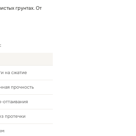
истых грунтах. От
:
и на сжатие
нная прочность
я-оттаивания
ез протечки
ом