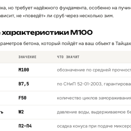
ка, но требует надёжного фундамента, особенно на пучин
висит, не «поведёт» ли сруб через несколько зим.
е характеристики М100
раметров бетона, который пойдёт на ваш объект в Тайцах
ЗНАЧЕНИЕ
ЧТО ЗНАЧИТ
М100
обозначение по средней прочност
B7,5
по СНиП 52-01-2003, гарантирова
F50
количество циклов замораживани
ть
W2
давление воды, выдерживаемое б
П2–П4
осадка конуса при подаче миксер