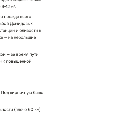
9-12 м³.
то прежде всего
дьбой Демидовых,
танции и близости к
же — на небольшие
кой — за время пути
 ННК повышенной
. Под кирпичную баню
льности (плечо 60 км)