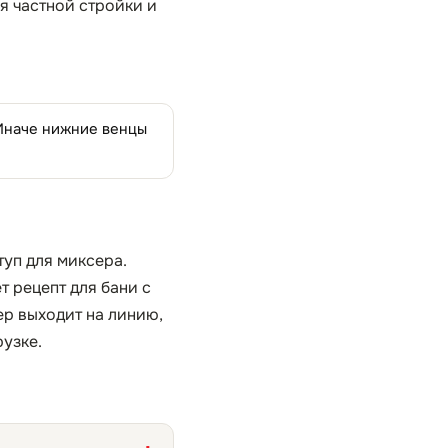
ля частной стройки и
.
 Иначе нижние венцы
туп для миксера.
 рецепт для бани с
ер выходит на линию,
рузке.