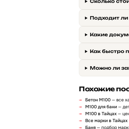
Сколько стои
Подходит ли
Какие докуме
Как быстро п
Можно ли за
Похожие по
Бетон М100
— все х
М100 для бани
— дет
М100 в Тайцах
— цен
Все марки в Тайцах
Баня
— подбор марк