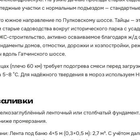
ттеджные участки с нормальным подъездом — стандартные 
то южное направление по Пулковскому шоссе. Тайцы — э
 и старые садоводства вокруг исторического парка с уса
ЖС-строительство, активно осваиваемое благодаря ж/д с
ундаменты домов, отмостки, дорожки и хозпостройки, ре
 вдоль Гатчинского шоссе.
цах (плечо 60 км) требует подогрева смеси перед загруз
а 5–8 °C. Для надёжного твердения в мороз используем
заливки
мелкозаглублённый ленточный или столбчатый фундамент
 ниже промерзания.
и: Лента под баню 4×5 м (0,3×0,5 м): 2,7 м³. С учётом да