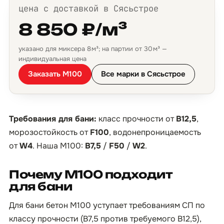
цена с доставкой в Сясьстрое
8 850 ₽/м³
указано для миксера 8 м³; на партии от 30 м³ —
индивидуальная цена
Заказать М100
Все марки в Сясьстрое
Требования для бани:
класс прочности от
B12,5
,
морозостойкость от
F100
, водонепроницаемость
от
W4
. Наша М100:
B7,5
/
F50
/
W2
.
Почему М100 подходит
для бани
Для бани бетон М100 уступает требованиям СП по
классу прочности (B7,5 против требуемого B12,5),