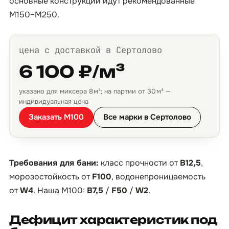
основные конструкции идут рекомендованные
М150–М250.
цена с доставкой в Сертолово
6 100 ₽/м³
указано для миксера 8 м³; на партии от 30 м³ —
индивидуальная цена
Заказать М100
Все марки в Сертолово
Требования для бани:
класс прочности от
B12,5
,
морозостойкость от
F100
, водонепроницаемость
от
W4
. Наша М100:
B7,5
/
F50
/
W2
.
Дефицит характеристик под