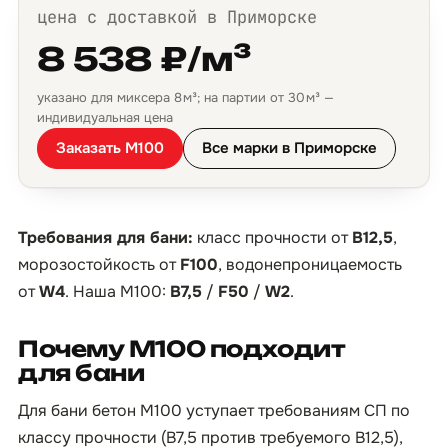
цена с доставкой в Приморске
8 538 ₽/м³
указано для миксера 8 м³; на партии от 30 м³ —
индивидуальная цена
Заказать М100
Все марки в Приморске
Требования для бани:
класс прочности от
B12,5
,
морозостойкость от
F100
, водонепроницаемость
от
W4
. Наша М100:
B7,5
/
F50
/
W2
.
Почему М100 подходит
для бани
Для бани бетон М100 уступает требованиям СП по
классу прочности (B7,5 против требуемого B12,5),