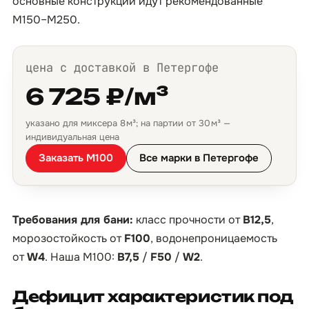
основные конструкции идут рекомендованные
М150–М250.
цена с доставкой в Петергофе
6 725 ₽/м³
указано для миксера 8 м³; на партии от 30 м³ —
индивидуальная цена
Заказать М100
Все марки в Петергофе
Требования для бани:
класс прочности от
B12,5
,
морозостойкость от
F100
, водонепроницаемость
от
W4
. Наша М100:
B7,5
/
F50
/
W2
.
Дефицит характеристик под