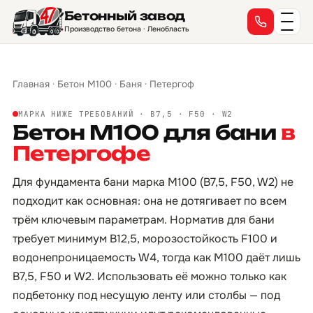
Бетонный завод
Производство бетона · Ленобласть
Главная
·
Бетон М100
·
Баня
·
Петергоф
МАРКА НИЖЕ ТРЕБОВАНИЙ · B7,5 · F50 · W2
Бетон М100 для бани
в
Петергофе
Для фундамента бани марка М100 (B7,5, F50, W2) не
подходит как основная: она не дотягивает по всем
трём ключевым параметрам. Норматив для бани
требует минимум B12,5, морозостойкость F100 и
водонепроницаемость W4, тогда как М100 даёт лишь
B7,5, F50 и W2. Использовать её можно только как
подбетонку под несущую ленту или столбы — под