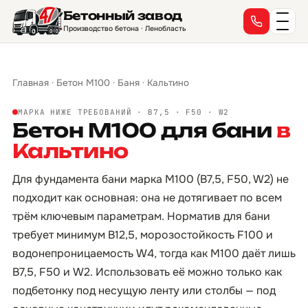
Бетонный завод
Производство бетона · Ленобласть
Главная
·
Бетон М100
·
Баня
·
Кальтино
МАРКА НИЖЕ ТРЕБОВАНИЙ · B7,5 · F50 · W2
Бетон М100 для бани
в
Кальтино
Для фундамента бани марка М100 (B7,5, F50, W2) не
подходит как основная: она не дотягивает по всем
трём ключевым параметрам. Норматив для бани
требует минимум B12,5, морозостойкость F100 и
водонепроницаемость W4, тогда как М100 даёт лишь
B7,5, F50 и W2. Использовать её можно только как
подбетонку под несущую ленту или столбы — под